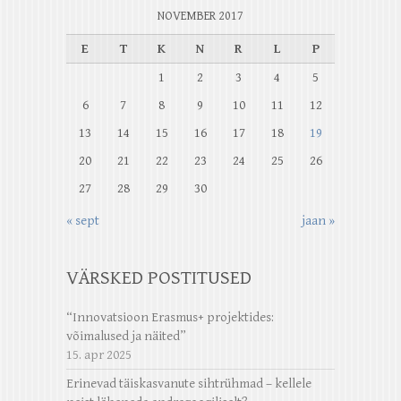
NOVEMBER 2017
E
T
K
N
R
L
P
1
2
3
4
5
6
7
8
9
10
11
12
13
14
15
16
17
18
19
20
21
22
23
24
25
26
27
28
29
30
« sept
jaan »
VÄRSKED POSTITUSED
“Innovatsioon Erasmus+ projektides:
võimalused ja näited”
15. apr 2025
Erinevad täiskasvanute sihtrühmad – kellele