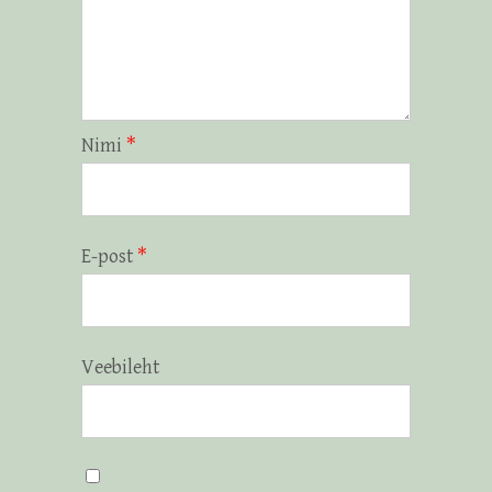
Nimi
*
E-post
*
Veebileht