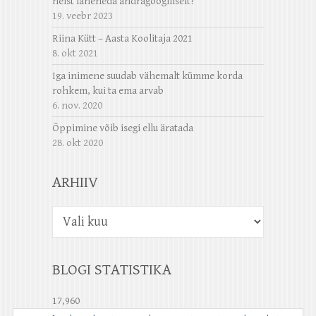
neist läheneda andragoogiliselt?
19. veebr 2023
Riina Kütt – Aasta Koolitaja 2021
8. okt 2021
Iga inimene suudab vähemalt kümme korda
rohkem, kui ta ema arvab
6. nov. 2020
Õppimine võib isegi ellu äratada
28. okt 2020
ARHIIV
Arhiiv
BLOGI STATISTIKA
17,960