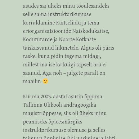
asudes sai üheks minu tööülesandeks
selle sama instruktorikursuse
korraldamine Kaitseliidu ja tema
eriorganisatsioonide Naiskodukaitse,
Kodutütarde ja Noorte Kotkaste
täiskasvanud liikmetele. Algus oli päris
raske, kuna pidin tegema midagi,
millest ma ise ka kuigi täpselt aru ei
saanud. Aga noh – julgete päralt on
maailm
Kui ma 2003. aastal asusin õppima
Tallinna Ülikooli andragoogika
magistriõppesse, siis oli üheks minu
peamiseks õpieesmärgiks
instruktorikursuse olemuse ja selles
toimuva õppimise läbi uurimine ja lahti