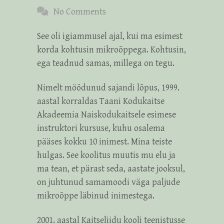
No Comments
See oli igiammusel ajal, kui ma esimest
korda kohtusin mikroõppega. Kohtusin,
ega teadnud samas, millega on tegu.
Nimelt möödunud sajandi lõpus, 1999.
aastal korraldas Taani Kodukaitse
Akadeemia Naiskodukaitsele esimese
instruktori kursuse, kuhu osalema
pääses kokku 10 inimest. Mina teiste
hulgas. See koolitus muutis mu elu ja
ma tean, et pärast seda, aastate jooksul,
on juhtunud samamoodi väga paljude
mikroõppe läbinud inimestega.
2001. aastal Kaitseliidu kooli teenistusse