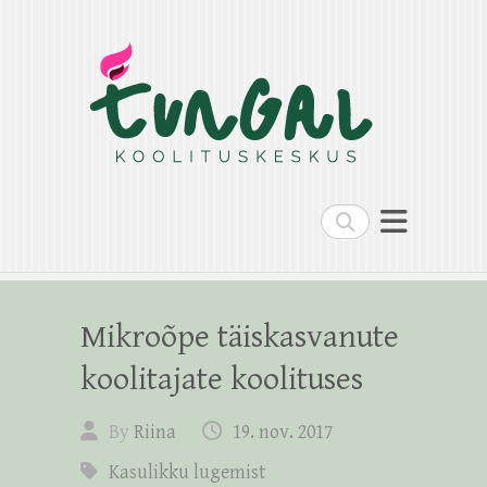
Search
Mikroõpe täiskasvanute
koolitajate koolituses
By
Riina
19. nov. 2017
Kasulikku lugemist