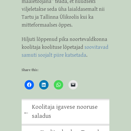
maaletoojana” teada, et nüüdseks
viljeletakse seda üha laialdasemalt nii
Tartu ja Tallinna Ülikoolis kui ka
mitteformaalses õppes.
Hiljuti lõppenud pika noortevaldkonna
koolitaja koolituse lõpetajad
soovitavad
samuti soojalt piire katsetada
.
Share this:
Koolitaja igavese nooruse
←
saladus