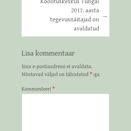
Koolituskeskus Tungal
2017. aasta
→
tegevusnäitajad on
avaldatud
Lisa kommentaar
Sinu e-postiaadressi ei avaldata.
Nõutavad väljad on tähistatud
*
-ga
Kommenteeri
*