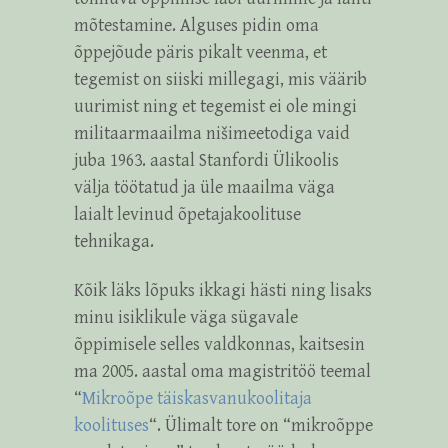
mõtestamine. Alguses pidin oma
õppejõude päris pikalt veenma, et
tegemist on siiski millegagi, mis väärib
uurimist ning et tegemist ei ole mingi
militaarmaailma nišimeetodiga vaid
juba 1963. aastal Stanfordi Ülikoolis
välja töötatud ja üle maailma väga
laialt levinud õpetajakoolituse
tehnikaga.
Kõik läks lõpuks ikkagi hästi ning lisaks
minu isiklikule väga sügavale
õppimisele selles valdkonnas, kaitsesin
ma 2005. aastal oma magistritöö teemal
“
Mikroõpe täiskasvanukoolitaja
koolituses
“. Ülimalt tore on “mikroõppe