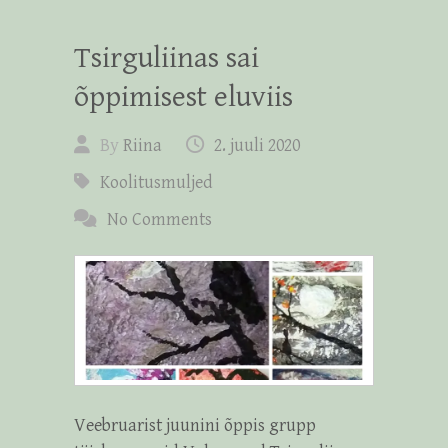
Tsirguliinas sai
õppimisest eluviis
By
Riina
2. juuli 2020
Koolitusmuljed
No Comments
Veebruarist juunini õppis grupp