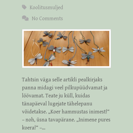
Koolitusmuljed
No Comments
Tahtsin väga selle artikli pealkirjaks
panna midagi veel pilkupüüdvamat ja
löövamat. Teate ju küll, kuidas
tänapäeval lugejate tähelepanu
võidetakse. „Koer hammustas inimest!“
– noh, üsna tavapärane. „Inimene pures
koera!“ –…