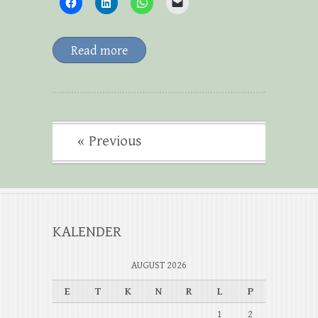
Read more
« Previous
KALENDER
AUGUST 2026
E
T
K
N
R
L
P
1
2