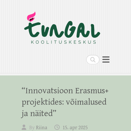
Search
“Innovatsioon Erasmus+
projektides: võimalused
ja näited”
By
Riina
15. apr 2025