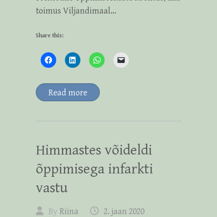
toimus Viljandimaal…
Share this:
Read more
Himmastes võideldi
õppimisega infarkti
vastu
By
Riina
2. jaan 2020