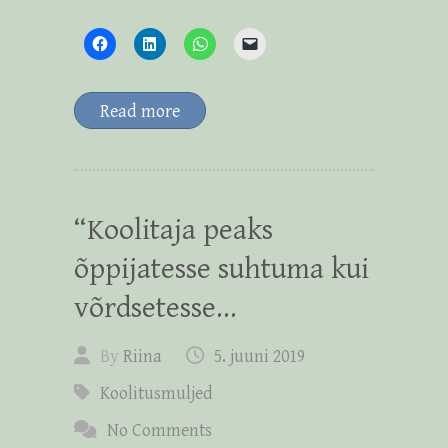
Read more
“Koolitaja peaks
õppijatesse suhtuma kui
võrdsetesse…
By
Riina
5. juuni 2019
Koolitusmuljed
No Comments