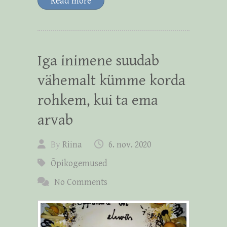
Read more
Iga inimene suudab
vähemalt kümme korda
rohkem, kui ta ema
arvab
By
Riina
6. nov. 2020
Õpikogemused
No Comments