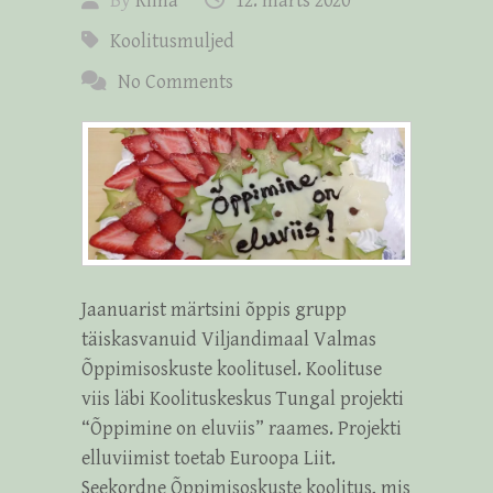
By
Riina
12. märts 2020
Koolitusmuljed
No Comments
Jaanuarist märtsini õppis grupp
täiskasvanuid Viljandimaal Valmas
Õppimisoskuste koolitusel. Koolituse
viis läbi Koolituskeskus Tungal projekti
“Õppimine on eluviis” raames. Projekti
elluviimist toetab Euroopa Liit.
Seekordne Õppimisoskuste koolitus, mis