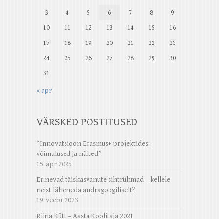
3
4
5
6
7
8
9
10
11
12
13
14
15
16
17
18
19
20
21
22
23
24
25
26
27
28
29
30
31
« apr
VÄRSKED POSTITUSED
“Innovatsioon Erasmus+ projektides:
võimalused ja näited”
15. apr 2025
Erinevad täiskasvanute sihtrühmad – kellele
neist läheneda andragoogiliselt?
19. veebr 2023
Riina Kütt – Aasta Koolitaja 2021