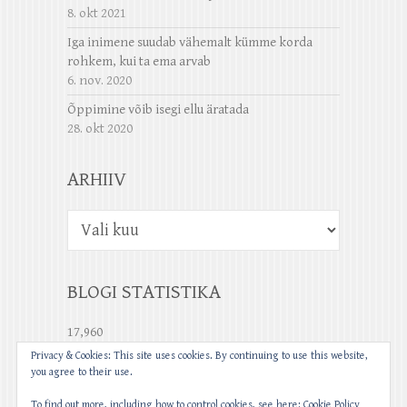
8. okt 2021
Iga inimene suudab vähemalt kümme korda
rohkem, kui ta ema arvab
6. nov. 2020
Õppimine võib isegi ellu äratada
28. okt 2020
ARHIIV
Arhiiv
BLOGI STATISTIKA
17,960
Privacy & Cookies: This site uses cookies. By continuing to use this website,
you agree to their use.
To find out more, including how to control cookies, see here:
Cookie Policy