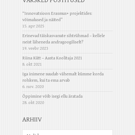
VÄRSKED POSTITUSED
“Innovatsioon Erasmus+ projektides:
võimalused ja näited”
15. apr 2025
Erinevad täiskasvanute sihtrühmad – kellele
neist läheneda andragoogiliselt?
19. veebr 2023
Riina Kütt – Aasta Koolitaja 2021
8. okt 2021
Iga inimene suudab vähemalt kümme korda
rohkem, kui ta ema arvab
6. nov. 2020
Õppimine võib isegi ellu äratada
28. okt 2020
ARHIIV
Arhiiv