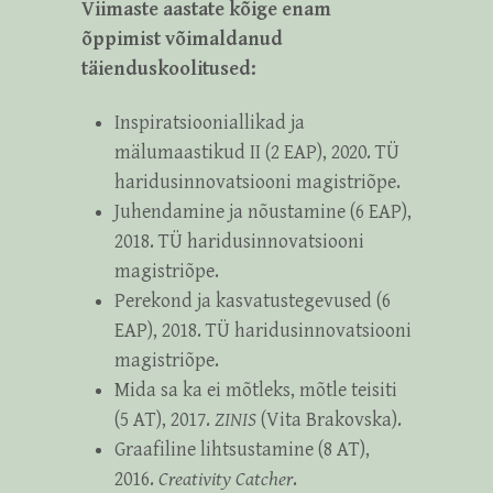
Viimaste aastate kõige enam
õppimist võimaldanud
täienduskoolitused:
Inspiratsiooniallikad ja
mälumaastikud II (2 EAP), 2020. TÜ
haridusinnovatsiooni magistriõpe.
Juhendamine ja nõustamine (6 EAP),
2018. TÜ haridusinnovatsiooni
magistriõpe.
Perekond ja kasvatustegevused (6
EAP), 2018. TÜ haridusinnovatsiooni
magistriõpe.
Mida sa ka ei mõtleks, mõtle teisiti
(5 AT), 2017.
ZINIS
(Vita Brakovska).
Graafiline lihtsustamine (8 AT),
2016.
Creativity Catcher
.