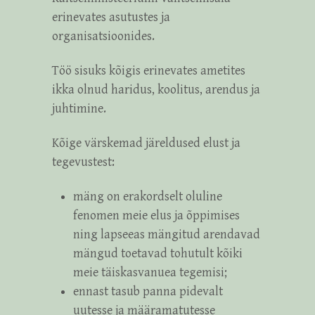
erinevates asutustes ja
organisatsioonides.
Töö sisuks kõigis erinevates ametites
ikka olnud haridus, koolitus, arendus ja
juhtimine.
Kõige värskemad järeldused elust ja
tegevustest:
mäng on erakordselt oluline
fenomen meie elus ja õppimises
ning lapseeas mängitud arendavad
mängud toetavad tohutult kõiki
meie täiskasvanuea tegemisi;
ennast tasub panna pidevalt
uutesse ja määramatutesse