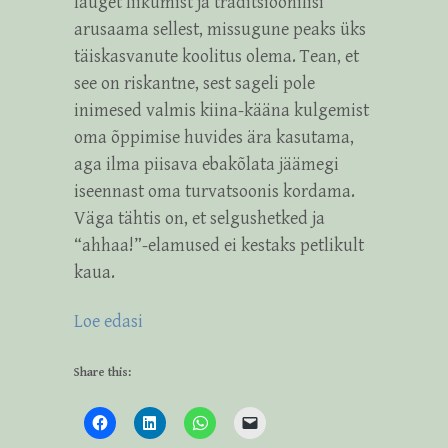
lauget liikumist ja traditsioonilisi
arusaama sellest, missugune peaks üks
täiskasvanute koolitus olema. Tean, et
see on riskantne, sest sageli pole
inimesed valmis kiina-kääna kulgemist
oma õppimise huvides ära kasutama,
aga ilma piisava ebakõlata jäämegi
iseennast oma turvatsoonis kordama.
Väga tähtis on, et selgushetked ja
“ahhaa!”-elamused ei kestaks petlikult
kaua.
:
Loe edasi
Riina
Kütt
Share this: