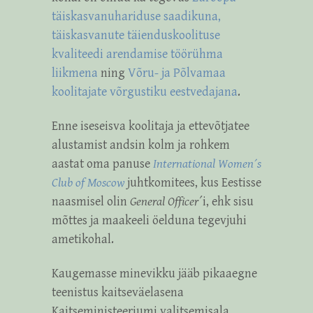
täiskasvanuhariduse saadikuna,
täiskasvanute täienduskoolituse
kvaliteedi arendamise töörühma
liikmena
ning
Võru- ja Põlvamaa
koolitajate võrgustiku eestvedajana
.
Enne iseseisva koolitaja ja ettevõtjatee
alustamist andsin kolm ja rohkem
aastat oma panuse
International Women´s
Club of Moscow
juhtkomitees, kus Eestisse
naasmisel olin
General Officer
´i, ehk sisu
mõttes ja maakeeli öelduna tegevjuhi
ametikohal.
Kaugemasse minevikku jääb pikaaegne
teenistus kaitseväelasena
Kaitseministeeriumi valitsemisala