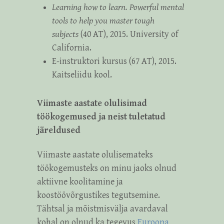
Learning how to learn. Powerful mental
tools to help you master tough
subjects
(40 AT), 2015. University of
California.
E-instruktori kursus (67 AT), 2015.
Kaitseliidu kool.
Viimaste aastate olulisimad
töökogemused ja neist tuletatud
järeldused
Viimaste aastate olulisemateks
töökogemusteks on minu jaoks olnud
aktiivne koolitamine ja
koostöövõrgustikes tegutsemine.
Tähtsal ja mõistmisvälja avardaval
kohal on olnud ka tegevus
Euroopa