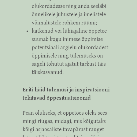
olukordadesse ning anda seeläbi
õnnelikele juhustele ja imelistele
võimalustele rohkem ruumi;
katkenud või lühiajaline õppetee
suunab kogu inimese õppimise
potentsiaali argielu olukordadest
õppimisele ning tulemuseks on
sageli tohutut ajatut tarkust täis
täiskasvanud.
Eriti häid tulemusi ja inspiratsiooni
tekitavad õppesituatsioonid
Pean oluliseks, et õppetöös oleks sees
mingi riugas, midagi, mis kõigutaks
kõigi asjaosaliste tavapärast rauget-