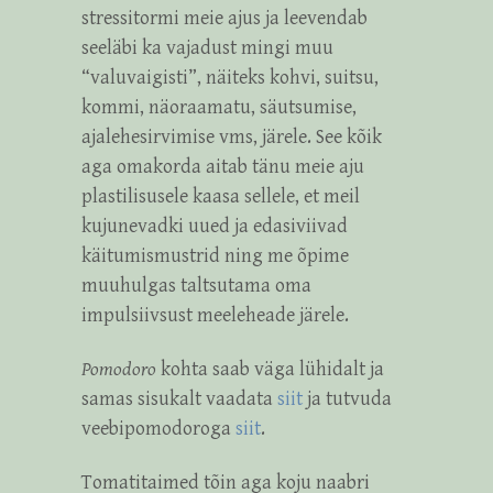
stressitormi meie ajus ja leevendab
seeläbi ka vajadust mingi muu
“valuvaigisti”, näiteks kohvi, suitsu,
kommi, näoraamatu, säutsumise,
ajalehesirvimise vms, järele. See kõik
aga omakorda aitab tänu meie aju
plastilisusele kaasa sellele, et meil
kujunevadki uued ja edasiviivad
käitumismustrid ning me õpime
muuhulgas taltsutama oma
impulsiivsust meeleheade järele.
Pomodoro
kohta saab väga lühidalt ja
samas sisukalt vaadata
siit
ja tutvuda
veebipomodoroga
siit
.
Tomatitaimed tõin aga koju naabri