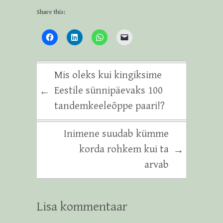
Share this:
Mis oleks kui kingiksime
Eestile sünnipäevaks 100
←
tandemkeeleõppe paari!?
Inimene suudab kümme
korda rohkem kui ta
→
arvab
Lisa kommentaar