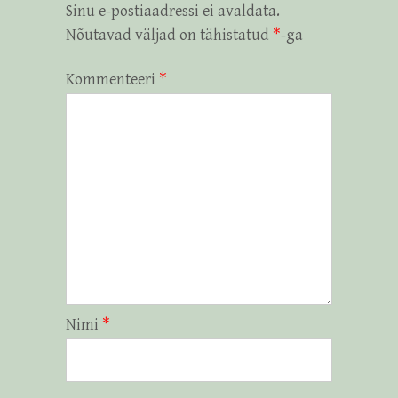
Sinu e-postiaadressi ei avaldata.
Nõutavad väljad on tähistatud
*
-ga
Kommenteeri
*
Nimi
*