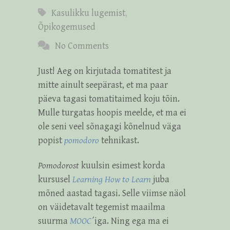
Kasulikku lugemist
,
Õpikogemused
No Comments
Just! Aeg on kirjutada tomatitest ja
mitte ainult seepärast, et ma paar
päeva tagasi tomatitaimed koju tõin.
Mulle turgatas hoopis meelde, et ma ei
ole seni veel sõnagagi kõnelnud väga
popist
pomodoro
tehnikast.
Pomodorost
kuulsin esimest korda
kursusel
Learning How to Learn
juba
mõned aastad tagasi. Selle viimse näol
on väidetavalt tegemist maailma
suurma
MOOC
´iga. Ning ega ma ei