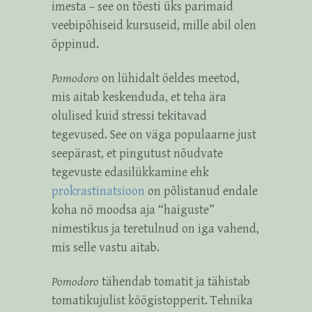
imesta – see on tõesti üks parimaid
veebipõhiseid kursuseid, mille abil olen
õppinud.
Pomodoro
on lühidalt öeldes meetod,
mis aitab keskenduda, et teha ära
olulised kuid stressi tekitavad
tegevused. See on väga populaarne just
seepärast, et pingutust nõudvate
tegevuste edasilükkamine ehk
prokrastinatsioon
on põlistanud endale
koha nö moodsa aja “haiguste”
nimestikus ja teretulnud on iga vahend,
mis selle vastu aitab.
Pomodoro
tähendab tomatit ja tähistab
tomatikujulist köögistopperit. Tehnika