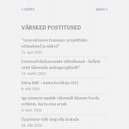
« märts
juuni »
VÄRSKED POSTITUSED
“Innovatsioon Erasmus+ projektides:
võimalused ja näited”
15. apr 2025
Erinevad täiskasvanute sihtrühmad – kellele
neist läheneda andragoogiliselt?
19. veebr 2023
Riina Kütt – Aasta Koolitaja 2021
8. okt 2021
Iga inimene suudab vähemalt kümme korda
rohkem, kui ta ema arvab
6. nov. 2020
Õppimine võib isegi ellu äratada
28. okt 2020