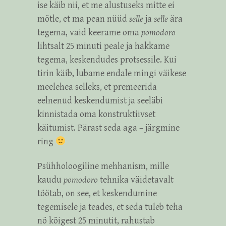
ise käib nii, et me alustuseks mitte ei
mõtle, et ma pean nüüd
selle
ja
selle
ära
tegema, vaid keerame oma
pomodoro
lihtsalt 25 minuti peale ja hakkame
tegema, keskendudes protsessile. Kui
tirin käib, lubame endale mingi väikese
meelehea selleks, et premeerida
eelnenud keskendumist ja seeläbi
kinnistada oma konstruktiivset
käitumist. Pärast seda aga – järgmine
ring
Psühholoogiline mehhanism, mille
kaudu
pomodoro
tehnika väidetavalt
töötab, on see, et keskendumine
tegemisele ja teades, et seda tuleb teha
nö kõigest 25 minutit, rahustab