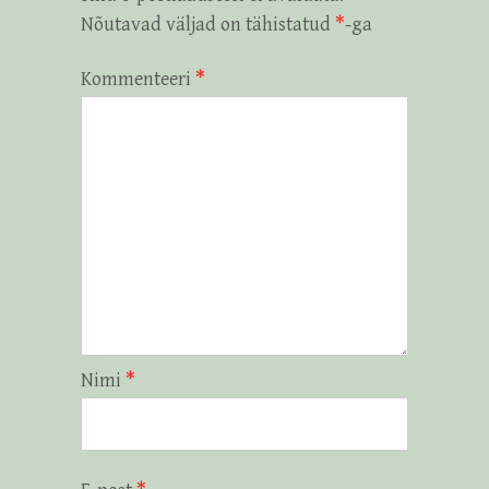
Nõutavad väljad on tähistatud
*
-ga
Kommenteeri
*
Nimi
*