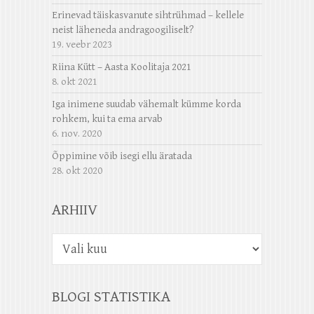
Erinevad täiskasvanute sihtrühmad – kellele
neist läheneda andragoogiliselt?
19. veebr 2023
Riina Kütt – Aasta Koolitaja 2021
8. okt 2021
Iga inimene suudab vähemalt kümme korda
rohkem, kui ta ema arvab
6. nov. 2020
Õppimine võib isegi ellu äratada
28. okt 2020
ARHIIV
Arhiiv
BLOGI STATISTIKA