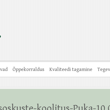
vad
Õppekorraldus
Kvaliteedi tagamine
Tegev
oskuste-koolitus-Puka-10.