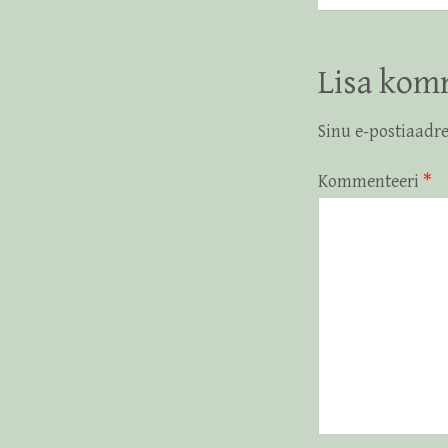
Lisa kom
Sinu e-postiaadre
Kommenteeri
*