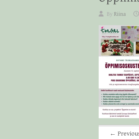
By
Riina
← Previou