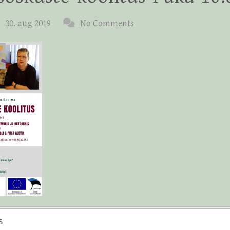
30. aug 2019
No Comments
s