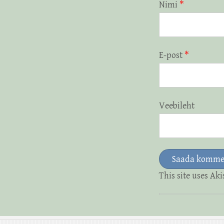
Nimi
*
E-post
*
Veebileht
This site uses Ak