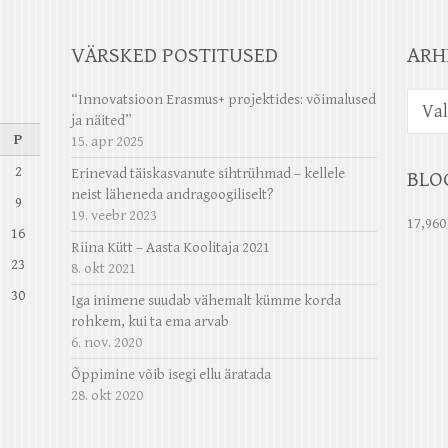
VÄRSKED POSTITUSED
ARH
Arhiiv
“Innovatsioon Erasmus+ projektides: võimalused
ja näited”
P
15. apr 2025
2
Erinevad täiskasvanute sihtrühmad – kellele
BLO
neist läheneda andragoogiliselt?
9
19. veebr 2023
17,960
16
Riina Kütt – Aasta Koolitaja 2021
23
8. okt 2021
30
Iga inimene suudab vähemalt kümme korda
rohkem, kui ta ema arvab
6. nov. 2020
Õppimine võib isegi ellu äratada
28. okt 2020