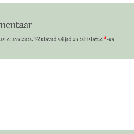
mentaar
ssi ei avaldata.
Nõutavad väljad on tähistatud
*
-ga