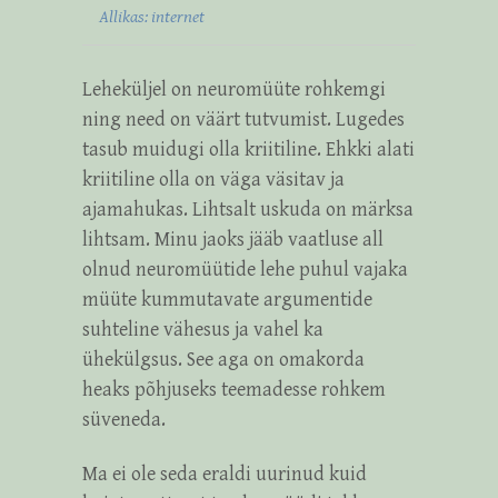
Allikas: internet
Leheküljel on neuromüüte rohkemgi
ning need on väärt tutvumist. Lugedes
tasub muidugi olla kriitiline. Ehkki alati
kriitiline olla on väga väsitav ja
ajamahukas. Lihtsalt uskuda on märksa
lihtsam. Minu jaoks jääb vaatluse all
olnud neuromüütide lehe puhul vajaka
müüte kummutavate argumentide
suhteline vähesus ja vahel ka
ühekülgsus. See aga on omakorda
heaks põhjuseks teemadesse rohkem
süveneda.
Ma ei ole seda eraldi uurinud kuid