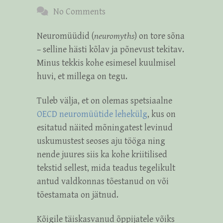
No Comments
Neuromüüdid (
neuromyths
) on tore sõna
– selline hästi kõlav ja põnevust tekitav.
Minus tekkis kohe esimesel kuulmisel
huvi, et millega on tegu.
Tuleb välja, et on olemas spetsiaalne
OECD neuromüütide lehekülg
, kus on
esitatud näited mõningatest levinud
uskumustest seoses aju tööga ning
nende juures siis ka kohe kriitilised
tekstid sellest, mida teadus tegelikult
antud valdkonnas tõestanud on või
tõestamata on jätnud.
Kõigile täiskasvanud õppijatele võiks