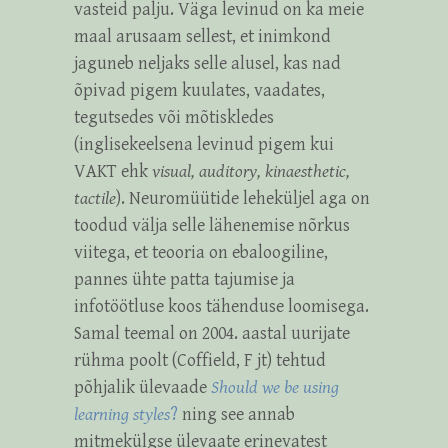
vasteid palju. Väga levinud on ka meie
maal arusaam sellest, et inimkond
jaguneb neljaks selle alusel, kas nad
õpivad pigem kuulates, vaadates,
tegutsedes või mõtiskledes
(inglisekeelsena levinud pigem kui
VAKT ehk
visual, auditory, kinaesthetic,
tactile
). Neuromüütide leheküljel aga on
toodud välja selle lähenemise nõrkus
viitega, et teooria on ebaloogiline,
pannes ühte patta tajumise ja
infotöötluse koos tähenduse loomisega.
Samal teemal on 2004. aastal uurijate
rühma poolt (Coffield, F jt) tehtud
põhjalik ülevaade
Should we be using
learning styles
?
ning see annab
mitmekülgse ülevaate erinevatest