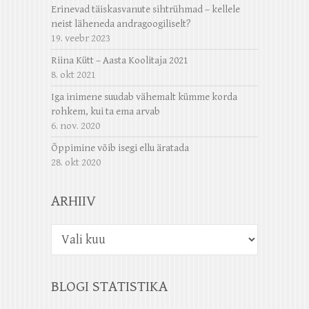
Erinevad täiskasvanute sihtrühmad – kellele
neist läheneda andragoogiliselt?
19. veebr 2023
Riina Kütt – Aasta Koolitaja 2021
8. okt 2021
Iga inimene suudab vähemalt kümme korda
rohkem, kui ta ema arvab
6. nov. 2020
Õppimine võib isegi ellu äratada
28. okt 2020
ARHIIV
Arhiiv
BLOGI STATISTIKA