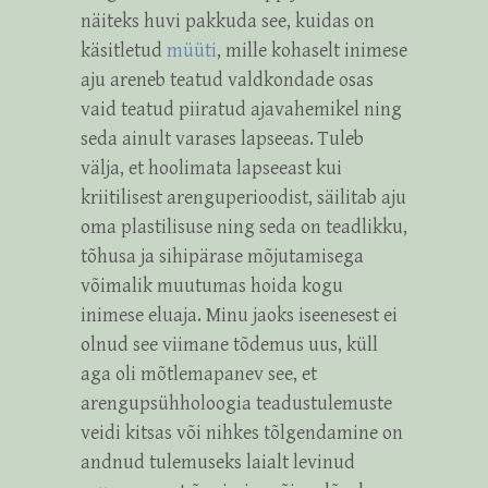
näiteks huvi pakkuda see, kuidas on
käsitletud
müüti
, mille kohaselt inimese
aju areneb teatud valdkondade osas
vaid teatud piiratud ajavahemikel ning
seda ainult varases lapseeas. Tuleb
välja, et hoolimata lapseeast kui
kriitilisest arenguperioodist, säilitab aju
oma plastilisuse ning seda on teadlikku,
tõhusa ja sihipärase mõjutamisega
võimalik muutumas hoida kogu
inimese eluaja. Minu jaoks iseenesest ei
olnud see viimane tõdemus uus, küll
aga oli mõtlemapanev see, et
arengupsühholoogia teadustulemuste
veidi kitsas või nihkes tõlgendamine on
andnud tulemuseks laialt levinud