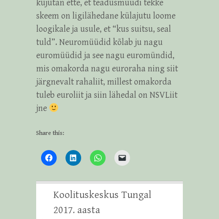
kujutan ette, et teadusmüüdi tekke
skeem on ligilähedane külajutu loome
loogikale ja usule, et “kus suitsu, seal
tuld”. Neuromüüdid kõlab ju nagu
euromüüdid ja see nagu euromündid,
mis omakorda nagu euroraha ning siit
järgnevalt rahaliit, millest omakorda
tuleb euroliit ja siin lähedal on NSVLiit
jne
Share this:
Koolituskeskus Tungal
2017. aasta
←