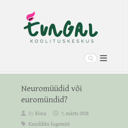
Search
Neuromüüdid või
euromündid?
By
Riina
7. märts 2018
Kasulikku lugemist