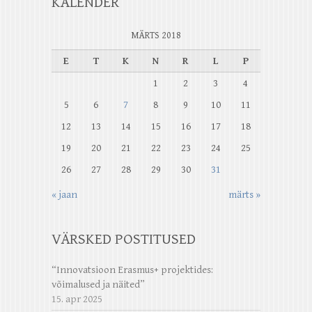
KALENDER
MÄRTS 2018
E
T
K
N
R
L
P
1
2
3
4
5
6
7
8
9
10
11
12
13
14
15
16
17
18
19
20
21
22
23
24
25
26
27
28
29
30
31
« jaan
märts »
VÄRSKED POSTITUSED
“Innovatsioon Erasmus+ projektides:
võimalused ja näited”
15. apr 2025