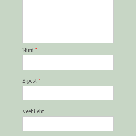
Nimi
*
E-post
*
Veebileht