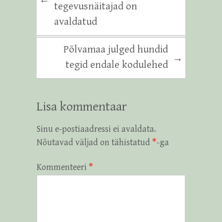
tegevusnäitajad on
avaldatud
Põlvamaa julged hundid
→
tegid endale kodulehed
Lisa kommentaar
Sinu e-postiaadressi ei avaldata.
Nõutavad väljad on tähistatud
*
-ga
Kommenteeri
*