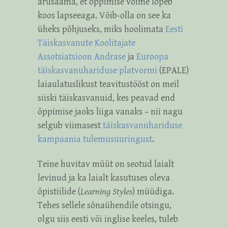
arusaama, et õppimise võime lõpeb
koos lapseeaga. Võib-olla on see ka
üheks põhjuseks, miks hoolimata
Eesti
Täiskasvanute Koolitajate
Assotsiatsioon Andrase
ja
Euroopa
täiskasvanuhariduse platvormi
(EPALE)
laiaulatuslikust teavitustööst on meil
siiski täiskasvanuid, kes peavad end
õppimise jaoks liiga vanaks – nii nagu
selgub viimasest
täiskasvanuhariduse
kampaania tulemusuuringust
.
Teine huvitav müüt on seotud laialt
levinud ja ka laialt kasutuses oleva
õpistiilide (
Learning Styles
) müüdiga.
Tehes sellele sõnaühendile otsingu,
olgu siis eesti või inglise keeles, tuleb