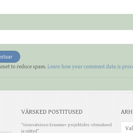
ismet to reduce spam.
Learn how your comment data is proc
VÄRSKED POSTITUSED
ARH
Arhiiv
“Innovatsioon Erasmus+ projektides: võimalused
ja näited”