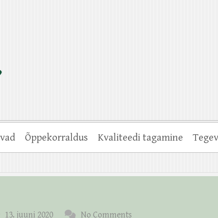
vad
Õppekorraldus
Kvaliteedi tagamine
Tegev
13. juuni 2020
No Comments