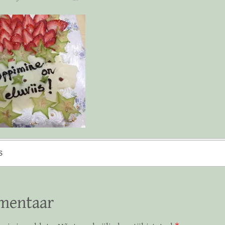
s
mentaar