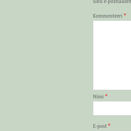
Sinu e-postiaadre
Kommenteeri
*
Nimi
*
E-post
*