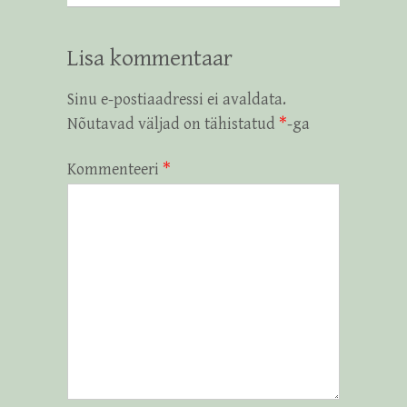
Lisa kommentaar
Sinu e-postiaadressi ei avaldata.
Nõutavad väljad on tähistatud
*
-ga
Kommenteeri
*