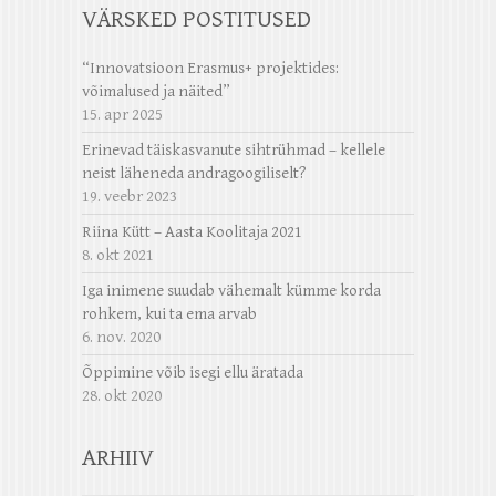
VÄRSKED POSTITUSED
“Innovatsioon Erasmus+ projektides:
võimalused ja näited”
15. apr 2025
Erinevad täiskasvanute sihtrühmad – kellele
neist läheneda andragoogiliselt?
19. veebr 2023
Riina Kütt – Aasta Koolitaja 2021
8. okt 2021
Iga inimene suudab vähemalt kümme korda
rohkem, kui ta ema arvab
6. nov. 2020
Õppimine võib isegi ellu äratada
28. okt 2020
ARHIIV