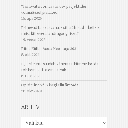
“Innovatsioon Erasmus+ projektides:
võimalused ja näited”
15. apr 2025
Erinevad täiskasvanute sihtrühmad – kellele
neist läheneda andragoogiliselt?
19. veebr 2023
Riina Kütt – Aasta Koolitaja 2021
8. okt 2021
Iga inimene suudab vähemalt kümme korda
rohkem, kui ta ema arvab
6. nov. 2020
Õppimine võib isegi ellu äratada
28. okt 2020
ARHIIV
Arhiiv