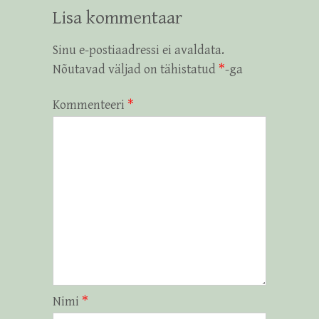
Lisa kommentaar
Sinu e-postiaadressi ei avaldata.
Nõutavad väljad on tähistatud
*
-ga
Kommenteeri
*
Nimi
*