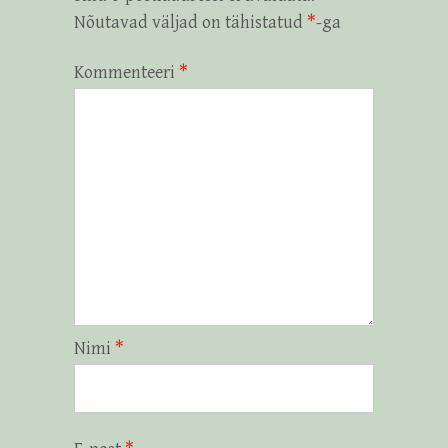
Nõutavad väljad on tähistatud
*
-ga
Kommenteeri
*
Nimi
*