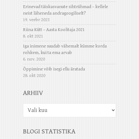
Erinevad täiskasvanute sihtrühmad – kellele
neist läheneda andragoogiliselt?
19. veebr 2023
Riina Kütt – Aasta Koolitaja 2021
8. okt 2021
Iga inimene suudab vähemalt kümme korda
rohkem, kui ta ema arvab
6. nov. 2020
Õppimine võib isegi ellu äratada
28. okt 2020
ARHIIV
Arhiiv
BLOGI STATISTIKA