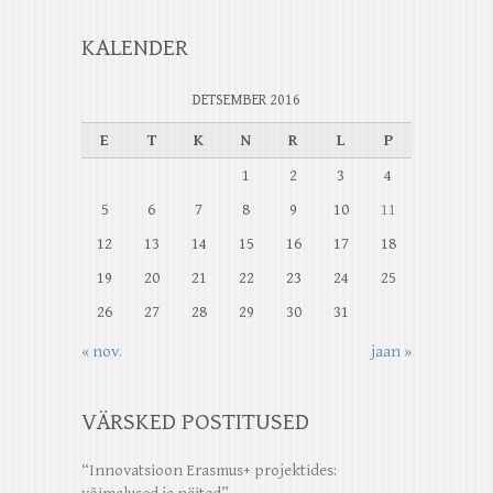
KALENDER
DETSEMBER 2016
E
T
K
N
R
L
P
1
2
3
4
5
6
7
8
9
10
11
12
13
14
15
16
17
18
19
20
21
22
23
24
25
26
27
28
29
30
31
« nov.
jaan »
VÄRSKED POSTITUSED
“Innovatsioon Erasmus+ projektides: