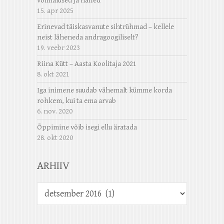
võimalused ja näited”
15. apr 2025
Erinevad täiskasvanute sihtrühmad – kellele
neist läheneda andragoogiliselt?
19. veebr 2023
Riina Kütt – Aasta Koolitaja 2021
8. okt 2021
Iga inimene suudab vähemalt kümme korda
rohkem, kui ta ema arvab
6. nov. 2020
Õppimine võib isegi ellu äratada
28. okt 2020
ARHIIV
Arhiiv