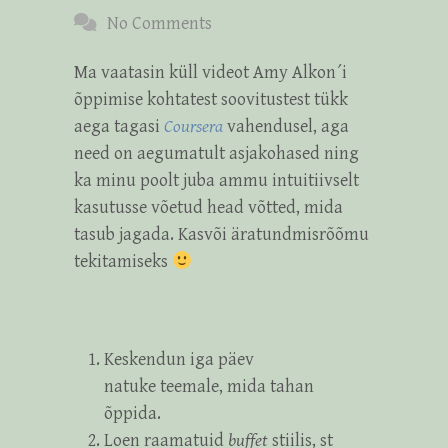
No Comments
Ma vaatasin küll videot Amy Alkon´i
õppimise kohtatest soovitustest tükk
aega tagasi
Coursera
vahendusel, aga
need on aegumatult asjakohased ning
ka minu poolt juba ammu intuitiivselt
kasutusse võetud head võtted, mida
tasub jagada. Kasvõi äratundmisrõõmu
tekitamiseks
Keskendun iga päev
natuke teemale, mida tahan
õppida.
Loen raamatuid
buffet
stiilis, st