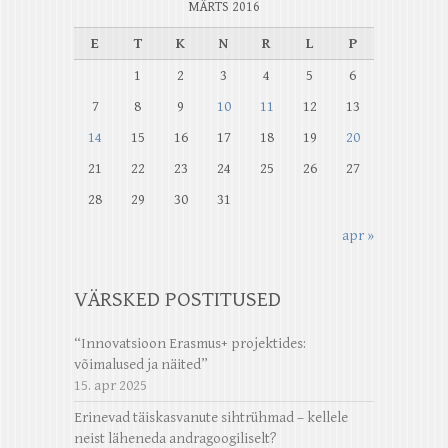
MÄRTS 2016
E
T
K
N
R
L
P
1
2
3
4
5
6
7
8
9
10
11
12
13
14
15
16
17
18
19
20
21
22
23
24
25
26
27
28
29
30
31
apr »
VÄRSKED POSTITUSED
“Innovatsioon Erasmus+ projektides:
võimalused ja näited”
15. apr 2025
Erinevad täiskasvanute sihtrühmad – kellele
neist läheneda andragoogiliselt?