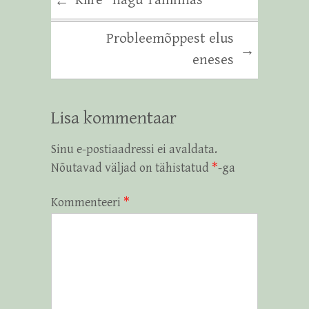
Kiire “nagu Tallinnas”
←
Probleemõppest elus
→
eneses
Lisa kommentaar
Sinu e-postiaadressi ei avaldata.
Nõutavad väljad on tähistatud
*
-ga
Kommenteeri
*