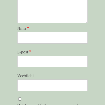
Nimi
*
E-post
*
Veebileht