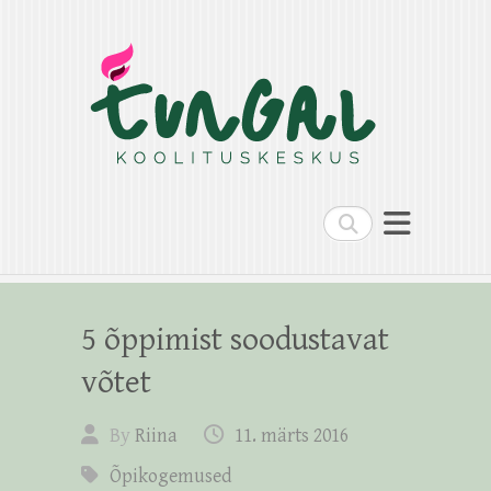
Search
5 õppimist soodustavat
võtet
By
Riina
11. märts 2016
Õpikogemused