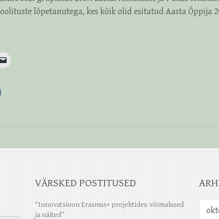
olituste lõpetanutega, kes kõik olid esitatud Aasta Õppija 
VÄRSKED POSTITUSED
ARH
Arhiiv
“Innovatsioon Erasmus+ projektides: võimalused
ja näited”