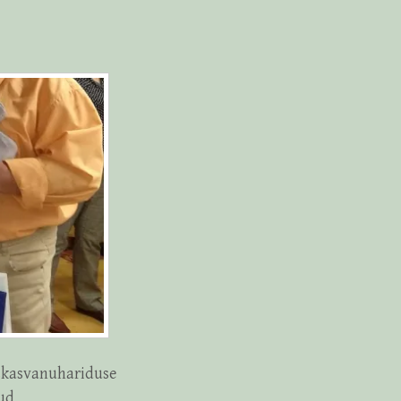
iskasvanuhariduse
nud