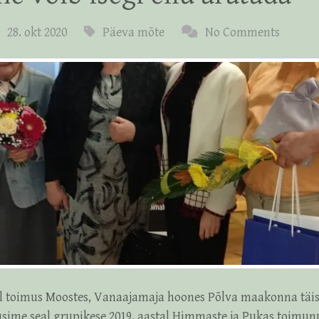
28. okt 2020
Päeva mõte
No Comments
il toimus Moostes, Vanaajamaja hoones Põlva maakonna tä
usime seal grupikese 2019. aastal Himmaste ja Pukas toimu