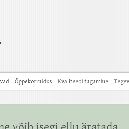
vad
Õppekorraldus
Kvaliteedi tagamine
Tegev
e võib isegi ellu äratada