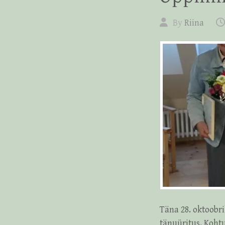
By
Riina
Täna 28. oktoobr
tänuüritus. Koht