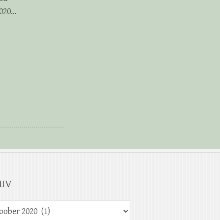
2020…
IIV